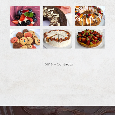
Home
»
Contacto