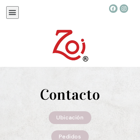
Contacto
Ubicación
Pedidos