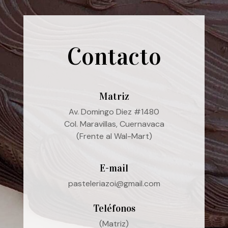
Contacto
Matriz
Av. Domingo Diez #1480
Col. Maravillas, Cuernavaca
(Frente al Wal-Mart)
E-mail
pasteleriazoi@gmail.com
Teléfonos
(Matriz)