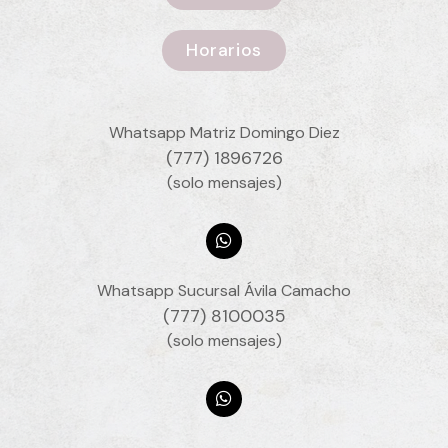
Horarios
Whatsapp Matriz Domingo Diez
(777) 1896726
(solo mensajes)
Whatsapp Sucursal Ávila Camacho
(777) 8100035
(solo mensajes)